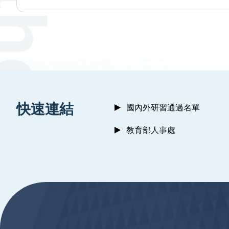
:::
快速連結
國內外研習通過名單
教育部人事處
:::