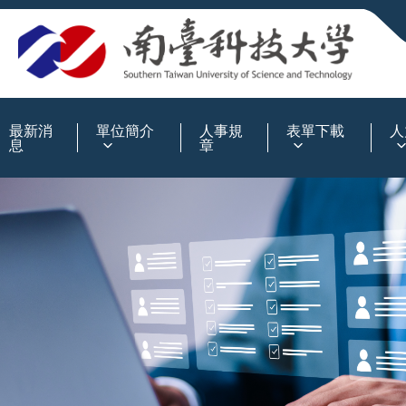
:::
最新消
單位簡介
人事規
表單下載
人
息
章