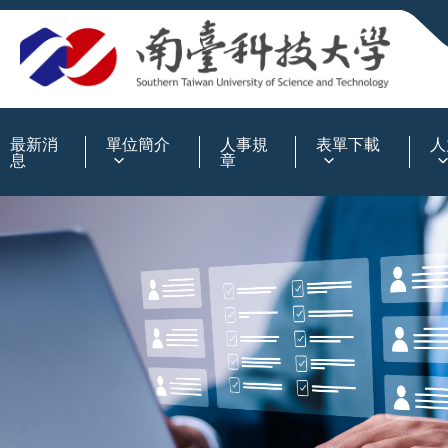
:::
最新消
單位簡介
人事規
表單下載
人
息
章