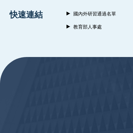
:::
快速連結
國內外研習通過名單
教育部人事處
:::