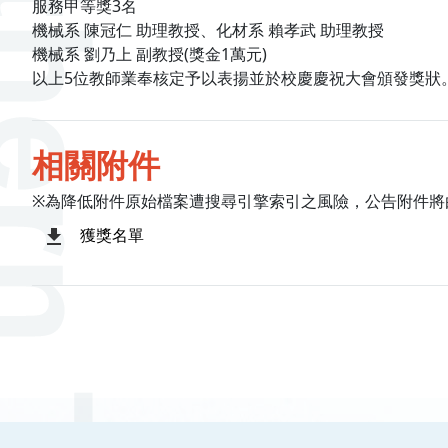
服務甲等獎3名
機械系 陳冠仁 助理教授、化材系 賴孝武 助理教授
機械系 劉乃上 副教授(獎金1萬元)
以上5位教師業奉核定予以表揚並於校慶慶祝大會頒發獎狀
相關附件
※為降低附件原始檔案遭搜尋引擎索引之風險，公告附件將
獲獎名單