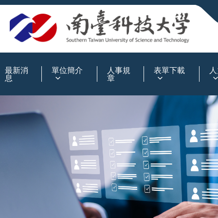
:::
最新消
單位簡介
人事規
表單下載
人
息
章