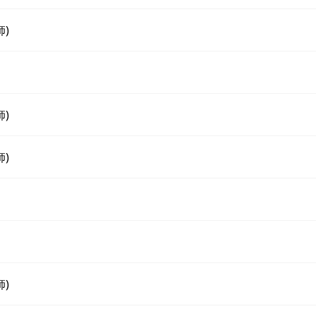
)
)
)
)