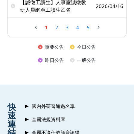
【誠徵工讀生】人事室誠徵教
2026/04/16
研人員網頁工讀生乙名
1
2
3
4
5
重要公告
今日公告
昨日公告
一般公告
:::
快
國內外研習通過名單
速
全國法規資料庫
連
結
全國不適任教師資訊網