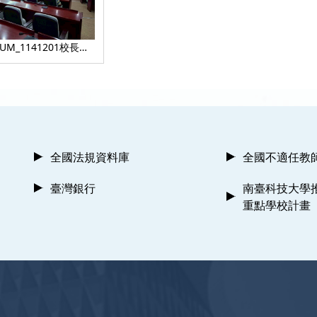
BUM_1141201校長有
4_9
全國法規資料庫
全國不適任教
臺灣銀行
南臺科技大學
重點學校計畫