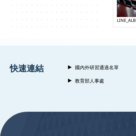
LINE_AL
約_25122
:::
快速連結
國內外研習通過名單
教育部人事處
:::