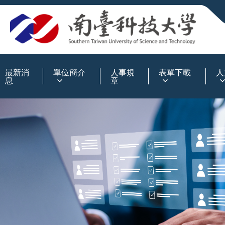
:::
最新消
單位簡介
人事規
表單下載
人
息
章