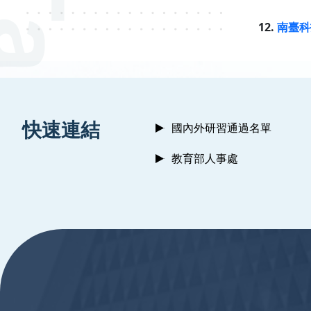
12.
南臺科
:::
快速連結
國內外研習通過名單
教育部人事處
:::