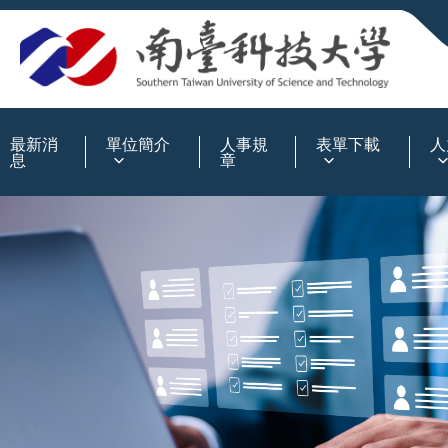
:::
最新消
單位簡介
人事規
表單下載
人
息
章