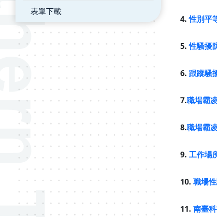
表單下載
4.
性別平
5.
性騷擾
6.
跟蹤騷
7.
職場霸
8.
職場霸
9.
工作場
10.
職場性
11.
南臺科