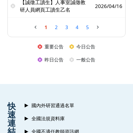
【誠徵工讀生】人事室誠徵教
2026/04/16
研人員網頁工讀生乙名
1
2
3
4
5
重要公告
今日公告
昨日公告
一般公告
:::
快
國內外研習通過名單
速
全國法規資料庫
連
結
全國不適任教師資訊網