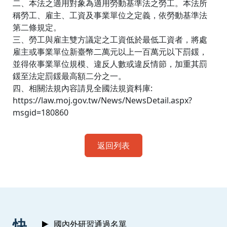
二、本法之適用對象為適用勞動基準法之勞工。本法所
稱勞工、雇主、工資及事業單位之定義，依勞動基準法
第二條規定。
三、勞工與雇主雙方議定之工資低於最低工資者，將處
雇主或事業單位新臺幣二萬元以上一百萬元以下罰鍰，
並得依事業單位規模、違反人數或違反情節，加重其罰
鍰至法定罰鍰最高額二分之一。
四、相關法規內容請見全國法規資料庫:
https://law.moj.gov.tw/News/NewsDetail.aspx?
msgid=180860
返回列表
:::
快
國內外研習通過名單