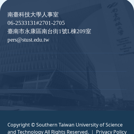
南臺科技大學人事室
06-2533131#2701-2705
臺南市永康區南台街1號L棟209室
pers@stust.edu.tw
Copyright © Southern Taiwan University of Science
and Technology All Rights Reserved. ｜
Privacy Policy