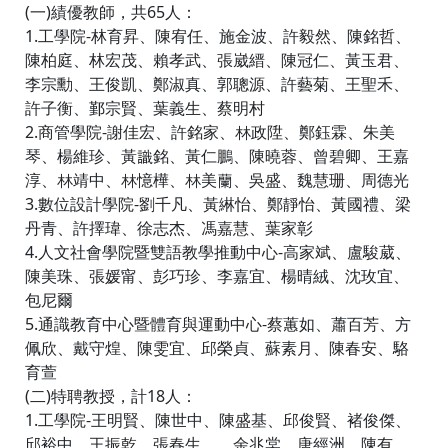
(一)績優教師，共65人：
1.工學院-林育昇、陳宥任、施金波、許毅然、陳銘哲、
陳柏庭、林宏茂、賴孝武、張崴縉、陳冠仁、黃玉君、
李宗勳、王俊凱、鄭淑真、郭聰源、許藝菊、王聖禾、
許子衡、鄞宗賢、葉義生、蔡明村
2.商管學院-謝佳宏、許銘家、林政陞、鄭鈺霖、朱美
琴、楊維珍、黃識銘、黃仁鵬、陳曉蓉、曾碧卿、王嘉
淳、林靖中、林憶樺、林美蘭、吳盛、魏慧珊、周德光
3.數位設計學院-劉千凡、黃綝怡、鄭靜怡、黃國禮、梁
丹青、許擇瑋、徐志杰、馮嘉慧、葉家彰
4.人文社會學院暨雙語教學推動中心-高家斌、盧駿葳、
陳美珠、張媛甯、彭巧珍、李嘉宜、楊晴絨、沈玫宜、
包尼爾
5.通識教育中心暨體育與運動中心-蔡蕙如、蕭百芳、方
佩欣、戴守煌、陳雯宜、邱榮貞、蘇素月、陳春安、駱
育萱
(二)特聘教授，計18人：
1.工學院-王明賢、陳世中、陳盛基、邱俊賢、褚俊傑、
邱裕中、王振乾、張春生、、余兆棠、唐經洲、陳有