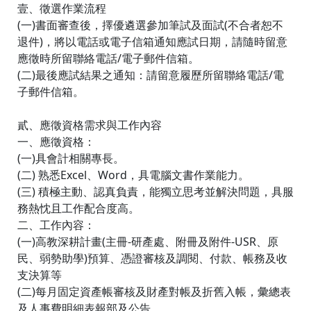
壹、徵選作業流程
(一)書面審查後，擇優遴選參加筆試及面試(不合者恕不
退件)，將以電話或電子信箱通知應試日期，請隨時留意
應徵時所留聯絡電話/電子郵件信箱。
(二)最後應試結果之通知：請留意履歷所留聯絡電話/電
子郵件信箱。
貳、應徵資格需求與工作內容
一、應徵資格：
(一)具會計相關專長。
(二) 熟悉Excel、Word，具電腦文書作業能力。
(三) 積極主動、認真負責，能獨立思考並解決問題，具服
務熱忱且工作配合度高。
二、工作內容：
(一)高教深耕計畫(主冊-研產處、附冊及附件-USR、原
民、弱勢助學)預算、憑證審核及調閱、付款、帳務及收
支決算等
(二)每月固定資產帳審核及財產對帳及折舊入帳，彙總表
及人事費明細表報部及公告