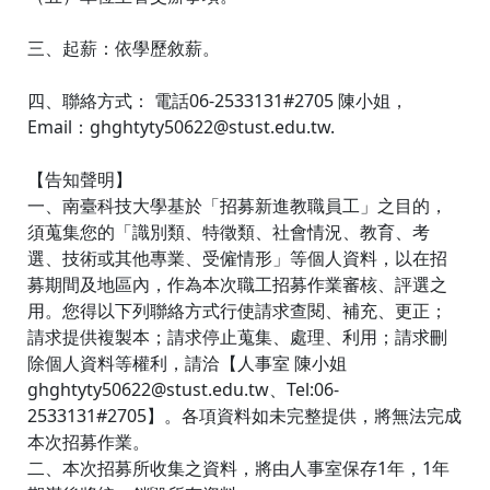
三、起薪：依學歷敘薪。
四、聯絡方式： 電話06-2533131#2705 陳小姐，
Email：ghghtyty50622@stust.edu.tw.
【告知聲明】
一、南臺科技大學基於「招募新進教職員工」之目的，
須蒐集您的「識別類、特徵類、社會情況、教育、考
選、技術或其他專業、受僱情形」等個人資料，以在招
募期間及地區內，作為本次職工招募作業審核、評選之
用。您得以下列聯絡方式行使請求查閱、補充、更正；
請求提供複製本；請求停止蒐集、處理、利用；請求刪
除個人資料等權利，請洽【人事室 陳小姐
ghghtyty50622@stust.edu.tw、Tel:06-
2533131#2705】。各項資料如未完整提供，將無法完成
本次招募作業。
二、本次招募所收集之資料，將由人事室保存1年，1年