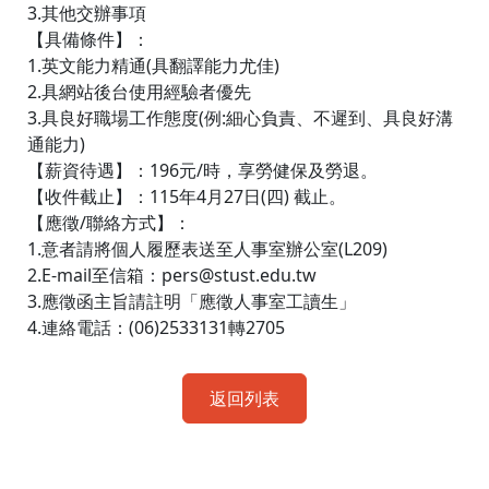
3.其他交辦事項
【具備條件】：
1.英文能力精通(具翻譯能力尤佳)
2.具網站後台使用經驗者優先
3.具良好職場工作態度(例:細心負責、不遲到、具良好溝
通能力)
【薪資待遇】：196元/時，享勞健保及勞退。
【收件截止】：115年4月27日(四) 截止。
【應徵/聯絡方式】：
1.意者請將個人履歷表送至人事室辦公室(L209)
2.E-mail至信箱：pers@stust.edu.tw
3.應徵函主旨請註明「應徵人事室工讀生」
4.連絡電話：(06)2533131轉2705
返回列表