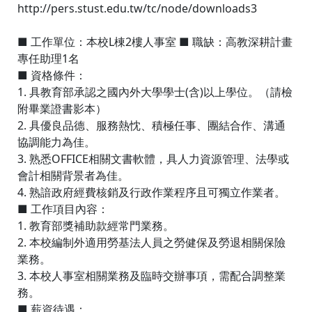
http://pers.stust.edu.tw/tc/node/downloads3
■ 工作單位：本校L棟2樓人事室 ■ 職缺：高教深耕計畫
專任助理1名
■ 資格條件：
1. 具教育部承認之國內外大學學士(含)以上學位。（請檢
附畢業證書影本）
2. 具優良品德、服務熱忱、積極任事、團結合作、溝通
協調能力為佳。
3. 熟悉OFFICE相關文書軟體，具人力資源管理、法學或
會計相關背景者為佳。
4. 熟諳政府經費核銷及行政作業程序且可獨立作業者。
■ 工作項目內容：
1. 教育部獎補助款經常門業務。
2. 本校編制外適用勞基法人員之勞健保及勞退相關保險
業務。
3. 本校人事室相關業務及臨時交辦事項，需配合調整業
務。
■ 薪資待遇：