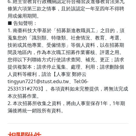
6. 經主管教育行政機關認定符合補習及進修教育法第九
條第六項第三款之情事，且於該認定一年至四年不得聘
用或僱用期間。
■ 告知聲明：
1. 南臺科技大學基於「招募新進教職員工」之目的，須
蒐集您的「識別類、特徵類、社會情況、教育、考選、
技術或其他專業、受僱情形」等個人資料，以在招募期
間及地區內，作為本次職工招募作業審核、評選之用。
您得以下列聯絡方式行使請求查閱、補充、更正；請求
提供複製本；請求停止蒐集、處理、利用；請求刪除個
人資料等權利，請洽【人事室 鄭婷云
tingyun7221@stust.edu.tw、Tel:06-
2533131#2703】。各項資料如未完整提供，將無法完成
本次招募作業。
2. 本次招募所收集之資料，將由人事室保存1年，1年期
滿後將統一銷毀所有資料。