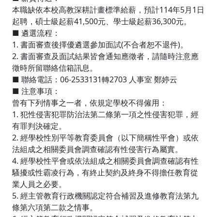
本職缺依本校高教深耕計畫標準給薪，預計114年5月1日
起聘，碩士級起薪41,500元、學士級起薪36,300元。
■ 遴選流程：
1. 書面審查後擇優遴選參加面試(不合者恕不退件)。
2. 書面審查及面試結果皆會通知應徵者，請隨時注意應
徵時所留聯絡信箱訊息。
■ 聯絡電話：06-2533131轉2703 人事室 鄭婷云
■ 注意事項：
曾有下列情事之一者，依規定學校不得僱用：
1. 犯性侵害犯罪防治法第二條第一項之性侵害犯罪，經
有罪判決確定。
2. 經學校性別平等教育委員會（以下簡稱性平會）或依
法組成之相關委員會調查確認有性侵害行為屬實。
4. 經學校性平會或依法組成之相關委員會調查確認有性
騷擾或性霸凌行為，有終止契約及終身不得擔任教育從
業人員之必要。
5. 經主管教育行政機關認定符合補習及進修教育法第九
條第六項第二款之情事。