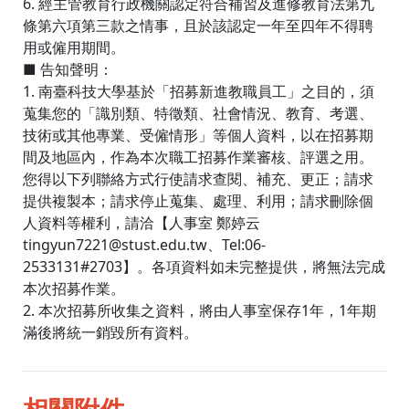
6. 經主管教育行政機關認定符合補習及進修教育法第九
條第六項第三款之情事，且於該認定一年至四年不得聘
用或僱用期間。
■ 告知聲明：
1. 南臺科技大學基於「招募新進教職員工」之目的，須
蒐集您的「識別類、特徵類、社會情況、教育、考選、
技術或其他專業、受僱情形」等個人資料，以在招募期
間及地區內，作為本次職工招募作業審核、評選之用。
您得以下列聯絡方式行使請求查閱、補充、更正；請求
提供複製本；請求停止蒐集、處理、利用；請求刪除個
人資料等權利，請洽【人事室 鄭婷云
tingyun7221@stust.edu.tw、Tel:06-
2533131#2703】。各項資料如未完整提供，將無法完成
本次招募作業。
2. 本次招募所收集之資料，將由人事室保存1年，1年期
滿後將統一銷毀所有資料。