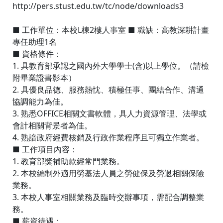
http://pers.stust.edu.tw/tc/node/downloads3
■ 工作單位：本校L棟2樓人事室 ■ 職缺：高教深耕計畫
專任助理1名
■ 資格條件：
1. 具教育部承認之國內外大學學士(含)以上學位。（請檢
附畢業證書影本）
2. 具優良品德、服務熱忱、積極任事、團結合作、溝通
協調能力為佳。
3. 熟悉OFFICE相關文書軟體，具人力資源管理、法學或
會計相關背景者為佳。
4. 熟諳政府經費核銷及行政作業程序且可獨立作業者。
■ 工作項目內容：
1. 教育部獎補助款經常門業務。
2. 本校編制外適用勞基法人員之勞健保及勞退相關保險
業務。
3. 本校人事室相關業務及臨時交辦事項，需配合調整業
務。
■ 薪資待遇：