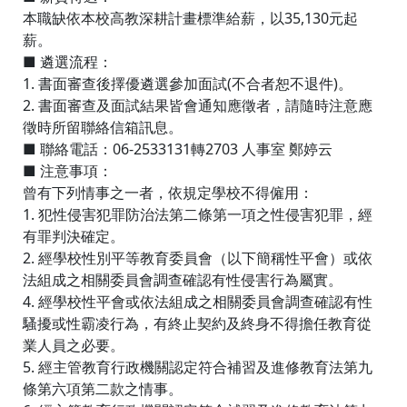
本職缺依本校高教深耕計畫標準給薪，以35,130元起
薪。
■ 遴選流程：
1. 書面審查後擇優遴選參加面試(不合者恕不退件)。
2. 書面審查及面試結果皆會通知應徵者，請隨時注意應
徵時所留聯絡信箱訊息。
■ 聯絡電話：06-2533131轉2703 人事室 鄭婷云
■ 注意事項：
曾有下列情事之一者，依規定學校不得僱用：
1. 犯性侵害犯罪防治法第二條第一項之性侵害犯罪，經
有罪判決確定。
2. 經學校性別平等教育委員會（以下簡稱性平會）或依
法組成之相關委員會調查確認有性侵害行為屬實。
4. 經學校性平會或依法組成之相關委員會調查確認有性
騷擾或性霸凌行為，有終止契約及終身不得擔任教育從
業人員之必要。
5. 經主管教育行政機關認定符合補習及進修教育法第九
條第六項第二款之情事。