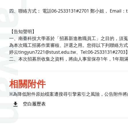
四、聯絡方式： 電話06-2533131#2701 鄭小姐， Email：tingy
【告知聲明】
一、南臺科技大學基於「招募新進教職員工」之目的，須蒐
為本次職工招募作業審核、評選之用。您得以下列聯絡方式
婷云tingyun7221@stust.edu.tw、Tel:06-25
二、本次招募所收集之資料，將由人事室保存1年，1年期
相關附件
※為降低附件原始檔案遭搜尋引擎索引之風險，公告附件將
空白履歷表