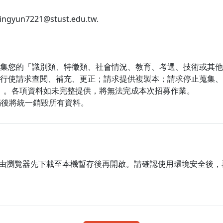
un7221@stust.edu.tw.
集您的「識別類、特徵類、社會情況、教育、考選、技術或其他
行使請求查閱、補充、更正；請求提供複製本；請求停止蒐集、
33131#2703】。各項資料如未完整提供，將無法完成本次招募作業。
滿後將統一銷毀所有資料。
由瀏覽器先下載至本機暫存後再開啟。請確認使用環境安全後，