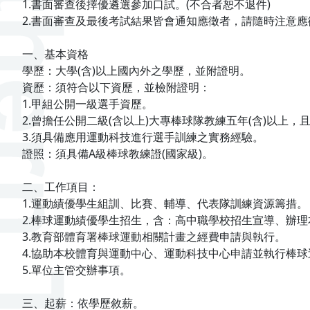
1.書面審查後擇優遴選參加口試。(不合者恕不退件)
2.書面審查及最後考試結果皆會通知應徵者，請隨時注意
一、基本資格
學歷：大學(含)以上國內外之學歷，並附證明。
資歷：須符合以下資歷，並檢附證明：
1.甲組公開一級選手資歷。
2.曾擔任公開二級(含以上)大專棒球隊教練五年(含)以上
3.須具備應用運動科技進行選手訓練之實務經驗。
證照：須具備A級棒球教練證(國家級)。
二、工作項目：
1.運動績優學生組訓、比賽、輔導、代表隊訓練資源籌措。
2.棒球運動績優學生招生，含：高中職學校招生宣導、辦理
3.教育部體育署棒球運動相關計畫之經費申請與執行。
4.協助本校體育與運動中心、運動科技中心申請並執行棒球
5.單位主管交辦事項。
三、起薪：依學歷敘薪。