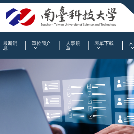
:::
最新消
單位簡介
人事規
表單下載
人
息
章