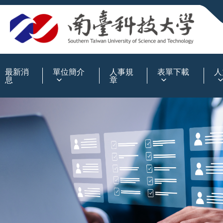
:::
最新消
單位簡介
人事規
表單下載
人
息
章